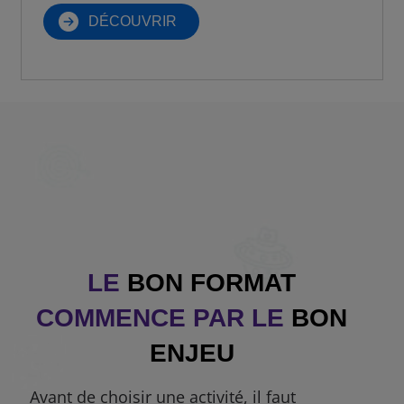
motivation est de contribuer à rendre
DÉCOUVRIR
cette réflexion d’équipe [...]
LE
BON FORMAT
COMMENCE PAR LE
BON
ENJEU
Avant de choisir une activité, il faut