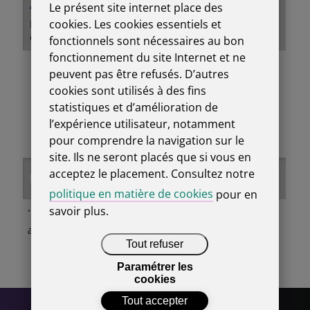
Aperçu tarifaire
Le présent site internet place des
cookies. Les cookies essentiels et
Les offres
présentées ci-dessous sont indicatives
*
et ajustables selon vos besoins spécifiques.
fonctionnels sont nécessaires au bon
fonctionnement du site Internet et ne
< 15 pers.
1400
HTVA
peuvent pas être refusés. D’autres
16 à 20 pers.
1750
cookies sont utilisés à des fins
HTVA
statistiques et d’amélioration de
21 à 30 pers.
2450
HTVA
l’expérience utilisateur, notamment
31 à 40 pers.
3200
HTVA
pour comprendre la navigation sur le
site. Ils ne seront placés que si vous en
acceptez le placement. Consultez notre
PARLER DE MON PROJET
politique en matière de cookies
pour en
savoir plus.
Nos estimations s’entendent hors frais
*
administratifs et frais de transport.
Tout refuser
Paramétrer les
cookies
Tout accepter