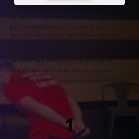
La durée de l’accompagnement pour ce
parcours expérientiel peut varier en
fonction des besoins spécifiques de votre
équipe, de vos objectifs et de la
complexité des activités. En règle
générale, la plupart des parcours de ce
type durent entre quelques semaines et
quelques mois.
2