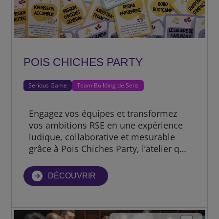
POIS CHICHES PARTY
Serious Game
Team Building de Sens
Engagez vos équipes et transformez
vos ambitions RSE en une expérience
ludique, collaborative et mesurable
grâce à Pois Chiches Party, l’atelier qui
donne vie à vos objectifs ESG
(Environnement, [...]
DÉCOUVRIR