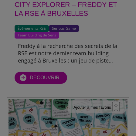
CITY EXPLORER – FREDDY ET
LA RSE À BRUXELLES
Événements RSE
Serious Game
Team Building de Sens
Freddy à la recherche des secrets de la
RSE est notre dernier team building
engagé à Bruxelles : un jeu de piste
immersif et ludique qui fait, justement,
vivre la durabilité autrement.
DÉCOUVRIR
Ajouter à mes favoris