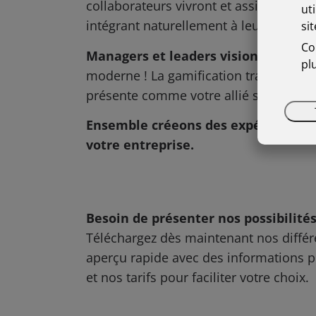
collaborateurs vivront et assimileront 
ut
intégrant naturellement à leur quotidi
si
Co
Managers et leaders visionnaires
, 
pl
moderne ! La gamification transcende la
présente comme votre allié stratégique
Ensemble créeons des expérience un
votre entreprise.
Besoin de présenter nos possibilit
Téléchargez dès maintenant nos différ
aperçu rapide avec des informations pré
et nos tarifs pour faciliter votre choix.