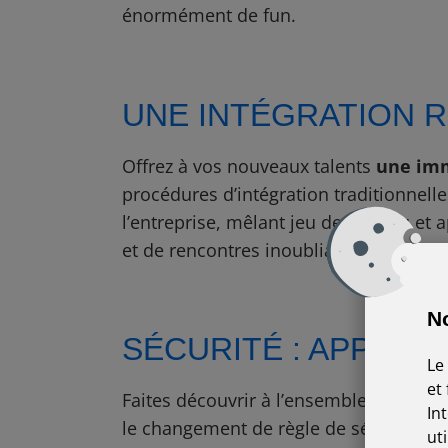
énormément de fun.
UNE INTÉGRATION 
Offrez à vos nouveaux talents
une im
procédures d’intégration traditionnel
l’entreprise, mêlant jeu de plateau et a
et de rencontres inoubliables.
No
SÉCURITÉ : APPRENE
Le
et
Faites découvrir à l’ensemble de vos co
In
le changement de règle de sécurité. Ex
ut