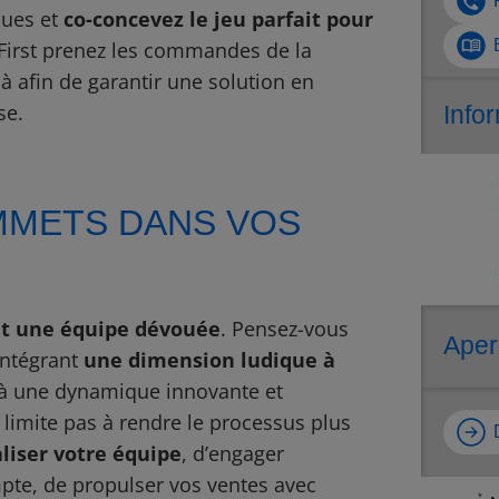
ues et
co-concevez le jeu parfait pour
First prenez les commandes de la
à afin de garantir une solution en
se.
Info
C
MMETS DANS VOS
4
 et une équipe dévouée
. Pensez-vous
Aperç
 intégrant
une dimension ludique à
e à une dynamique innovante et
Con
 limite pas à rendre le processus plus
Con
aliser votre équipe
, d’engager
mpte, de propulser vos ventes avec
Con
*