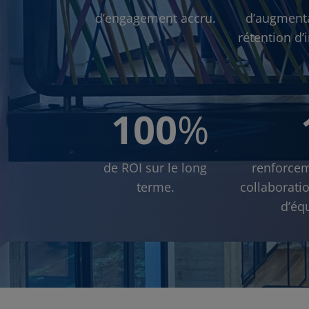
d’engagement accru.
d’augment
rétention d’
100
%
de ROI sur le long
renforcem
terme.
collaboratio
d’éq