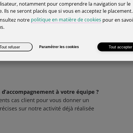
les nouvelles règles de sécurité en les
ilisateur, notamment pour comprendre la navigation sur le
en, tout en s’amusant.
te. Ils ne seront placés que si vous en acceptez le placement.
politique en matière de cookies
nsultez notre
pour en savoi
adoptez cette perspective résolument
us.
 notion d’un simple outil : elle se
 incontournable pour l’avenir.
Tout refuser
Tout accepter
Paramétrer les cookies
ique qui façonnerons l’avenir de
és d’accompagnement à votre équipe ?
ents cas client pour vous donner un
cises sur notre activité déjà réalisée