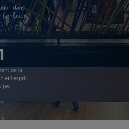
ation dans
information.
1
ent de la
n et l’esprit
uipe.