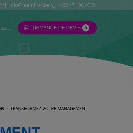
info@teamfirst.be
+32 471 96 45 74‬
tact
DEMANDE DE DEVIS
0
ON
TRANSFORMEZ VOTRE MANAGEMENT
EMENT