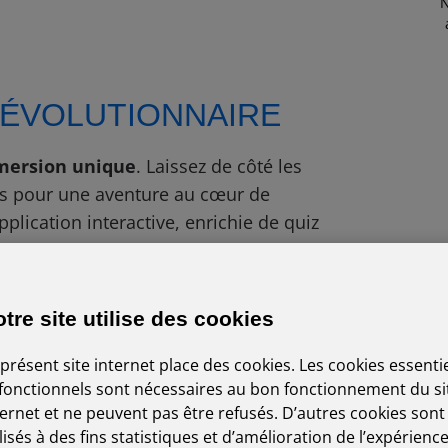
N
RÉVOLUTIONNAIRE
mersion unique
. Laissez de côté les
les pour une aventure au cœur de
pplication interactive, enrichie de quiz
tre site utilise des cookies
Z AVEC PLAISIR
 présent site internet place des cookies. Les cookies essenti
 fonctionnels sont nécessaires au bon fonctionnement du si
llaborateur·trice·s la mise en place ou
ternet et ne peuvent pas être refusés. D’autres cookies sont
it les longues présentations, vos
ilisés à des fins statistiques et d’amélioration de l’expérienc