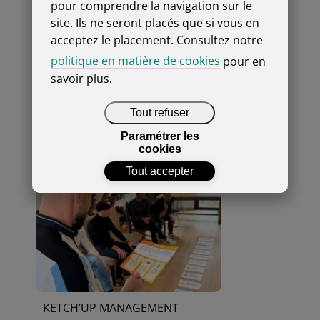
pour comprendre la navigation sur le
LABORATOIRE D’INNOVATION AGILE
site. Ils ne seront placés que si vous en
acceptez le placement. Consultez notre
politique en matière de cookies
pour en
savoir plus.
Tout refuser
Paramétrer les
cookies
EXPÉRIENCE DES PROFILS 4 COLORS
Tout accepter
KETCH’UP MANAGEMENT