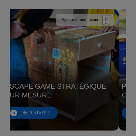
Ajouter à mes favoris
ESCAPE GAME STRATÉGIQUE
PLA
SUR MESURE
COL
DÉCOUVRIR